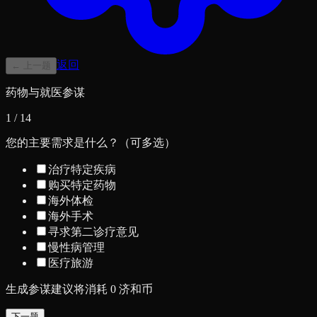
返回
← 上一题
药物与就医参谋
1
/
14
您的主要需求是什么？（可多选）
治疗特定疾病
购买特定药物
海外体检
海外手术
寻求第二诊疗意见
慢性病管理
医疗旅游
生成参谋建议将消耗
0
济和币
下一题